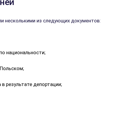
рней
ли несколькими из следующих документов:
 по национальности;
 Польском;
 в результате депортации;