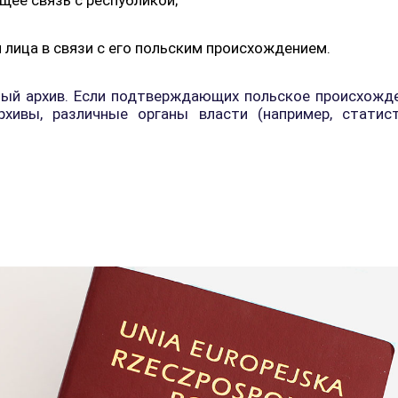
ее связь с республикой;
лица в связи с его польским происхождением.
ный архив. Если подтверждающих польское происхожде
рхивы, различные органы власти (например, статис