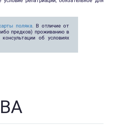
 условие репатриации, обязательное для
карты поляка
. В отличие от
либо предков) проживанию в
 консультации об условиях
ВА