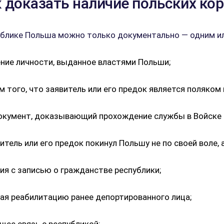
 доказать наличие польских ко
ублике Польша можно только документально — одним и
ение личности, выданное властями Польши;
 того, что заявитель или его предок является поляком
документ, доказывающий прохождение службы в Войске
ель или его предок покинул Польшу не по своей воле, а
я с записью о гражданстве республики;
я реабилитацию ранее депортированного лица;