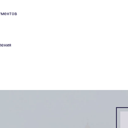
кументов
ления