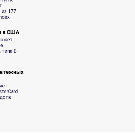
:
 из 177
ndex.
ы в США
может
ие
 типа E-
латежных
яет
sterCard
едств