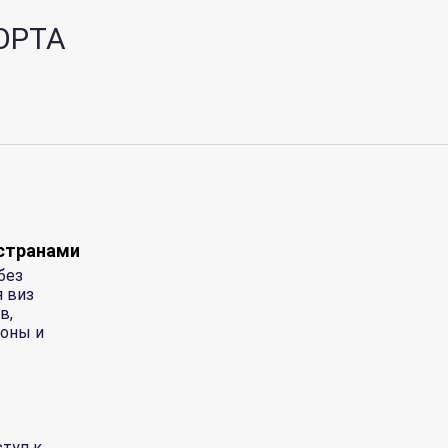
ОРТА
 странами
без
 виз
в,
зоны и
туп к