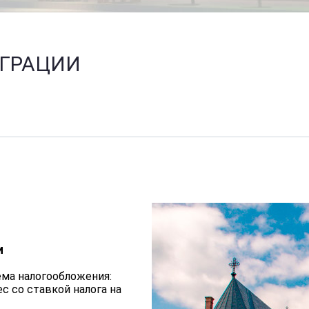
ГРАЦИИ
У
и
ема налогообложения:
с со ставкой налога на