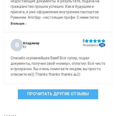
недостающие документы. В результате, подача на
гражданство прошла успешно. Как в будущем и
присяга, и уже оформление внутренних паспортов
Румынии. Aristipp - настоящие профи. С ними легко
сотрудничать, и сервис у них полноценный.
Больше
5
В
Владимир
Размещено в
ЕС
Спасибо огромнейшее Вам!! Всё супер, подал
документы, получил свой «номер», оплатил. Всё чисто
и прозрачно. Вы очень помогаете людям, вы просто
спасаете их)) Thanks thanks thanks 🙏🏻
ПРОЧИТАТЬ ДРУГИЕ ОТЗЫВЫ