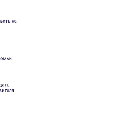
вать на
 семьи
дать
явителя