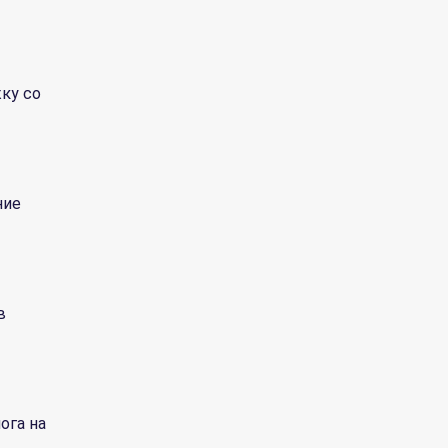
ку со
ние
в
ога на
н