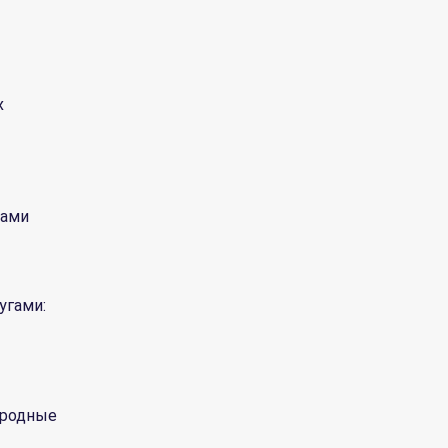
х
нами
угами:
ародные