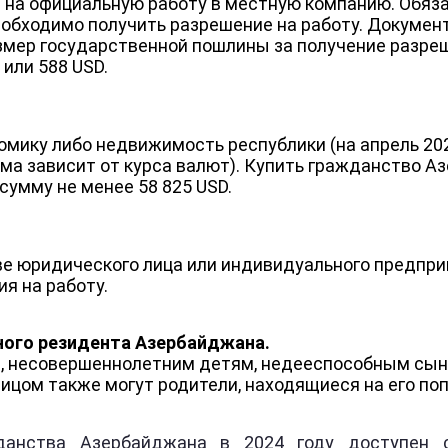
 на официальную работу в местную компанию. Обяз
обходимо получить разрешение на работу. Документ 
змер государственной пошлины за получение разреш
или 588 USD.
мику либо недвижимость республики (на апрель 202
мма зависит от курса валют). Купить гражданство 
сумму не менее 58 825 USD.
тве юридического лица или индивидуального предп
я на работу.
ного резидента Азербайджана.
е, несовершеннолетним детям, недееспособным сыно
цом также могут родители, находящиеся на его поп
анства Азербайджана в 2024 году доступен с