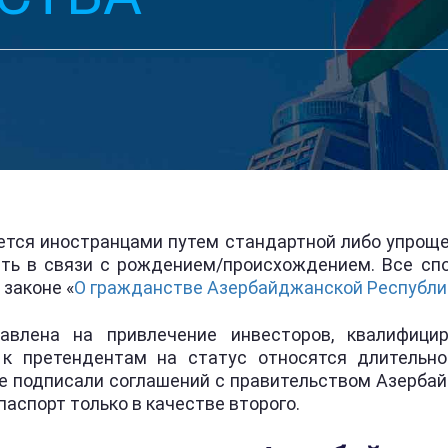
тся иностранцами путем стандартной либо упроще
ть в связи с рождением/происхождением. Все сп
 законе «
О гражданстве Азербайджанской Республи
авлена на привлечение инвесторов, квалифици
 к претендентам на статус относятся длительно
 не подписали соглашений с правительством Азерба
аспорт только в качестве второго.