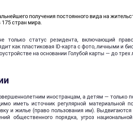
альнейшего получения постоянного вида на жительс
 175 стран мира.
 только статус резидента, включающий право
ит как пластиковая ID-карта с фото, личными и б
доустройстве на основании Голубой карты — до трех 
ии
овершеннолетним иностранцам, а детям — только п
имо иметь источник регулярной материальной п
вку и жилье (право пользования им). Выдвигаются 
ений общественного порядка, угроз национальной