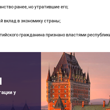
ство ранее, но утратившие его;
 вклад в экономику страны;
льтийского гражданина признано властями республи
Я
тации у