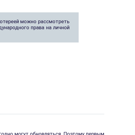
лотереей можно рассмотреть
ународного права на личной
егодно могут обновляться. Поэтому первым