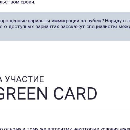
льством сроки.
упрощенные варианты иммиграции за рубеж? Наряду с 
ее о доступных вариантах расскажут специалисты межд
А УЧАСТИЕ
GREEN CARD
о одному и тому же алгоритму, некоторые условия еж