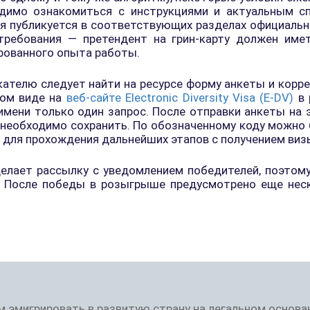
одимо ознакомиться с инструкциями и актуальным 
ия публикуется в соответствующих разделах официальн
ребования — претендент на грин-карту должен име
ированного опыта работы.
ателю следует найти на ресурсе форму анкеты и коррек
ном виде на
веб-сайте Electronic Diversity Visa (E-DV)
в 
имени только один запрос. После отправки анкеты на
 необходимо сохранить. По обозначенному коду можно б
 для прохождения дальнейших этапов с получением виз
елает рассылку с уведомлением победителей, поэтом
 После победы в розыгрыше предусмотрено еще неско
м эмигрировать в развитую страну на легальном основа