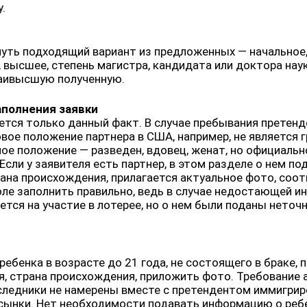
.
уть подходящий вариант из предложенных — начальное, 
 высшее, степень магистра, кандидата или доктора нау
наивысшую полученную.
полнения заявки
ается только данный факт. В случае пребывания претенд
вое положение партнера в США, например, не является 
ное положение — разведен, вдовец, женат, но официаль
Если у заявителя есть партнер, в этом разделе о нем 
трана происхождения, прилагается актуальное фото, с
ле заполнить правильно, ведь в случае недостающей ин
ется на участие в лотерее, но о нем были поданы неточ
ребенка в возрасте до 21 года, не состоящего в браке
я, страна происхождения, приложить фото. Требование а
аследники не намерены вместе с претендентом иммигри
ынки. Нет необходимости подавать информацию о ребен