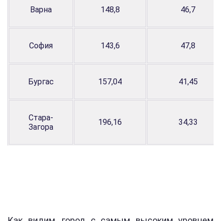
Варна
148,8
46,7
София
143,6
47,8
Бургас
157,04
41,45
Стара-
196,16
34,33
Загора
Как видим, город с самым высоким уровнем