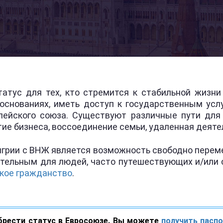
татус для тех, кто стремится к стабильной жизн
 основаниях, иметь доступ к государственным усл
пейского союза. Существуют различные пути для
ытие бизнеса, воссоединение семьи, удаленная деяте
грии с ВНЖ является возможность свободно переме
ательным для людей, часто путешествующих и/или с
кое гражданство
.
брести статус в Евросоюзе. Вы можете
получить пасп