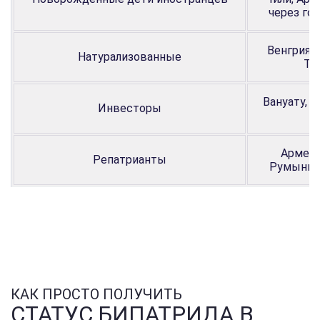
через го
Венгрия, 
Натурализованные
Ту
Вануату, Д
Инвесторы
Армени
Репатрианты
Румыния,
КАК ПРОСТО ПОЛУЧИТЬ
СТАТУС БИПАТРИДА В