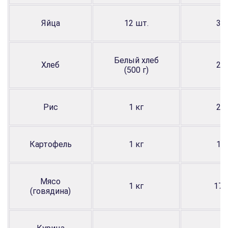
Яйца
12 шт.
3,5
Белый хлеб
Хлеб
2,2
(500 г)
Рис
1 кг
2,0
Картофель
1 кг
1,4
Мясо
1 кг
17,
(говядина)