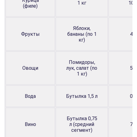
Курица
1 кг
10,
(филе)
Яблоки,
Фрукты
бананы (по 1
4,3
кг)
Помидоры,
Овощи
лук, салат (по
5,7
1 кг)
Вода
Бутылка 1,5 л
0,9
Бутылка 0,75
Вино
л (средний
7,9
сегмент)