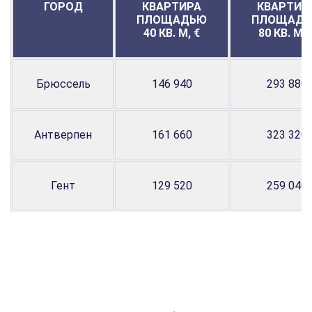
ГОРОД
КВАРТИРА
КВАРТИР
ПЛОЩАДЬЮ
ПЛОЩАД
40 КВ. М, €
80 КВ. М, 
Брюссель
146 940
293 880
Антверпен
161 660
323 320
Гент
129 520
259 040