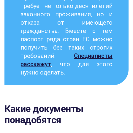
требует не только десятилетий
законного проживания, но и
отказа от имеющего
гражданства. Вместе с тем
паспорт ряда стран ЕС можно
получить без таких строгих
требований.
Специалисты
расскажут
, что для этого
нужно сделать.
Какие документы
понадобятся